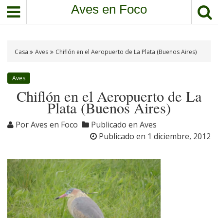
S
Aves en Foco
a
l
t
a
Casa
Aves
Chiflón en el Aeropuerto de La Plata (Buenos Aires)
r
a
Aves
l
Chiflón en el Aeropuerto de La
c
Plata (Buenos Aires)
o
n
Por
Aves en Foco
Publicado en
Aves
t
Publicado en
1 diciembre, 2012
e
n
i
d
o