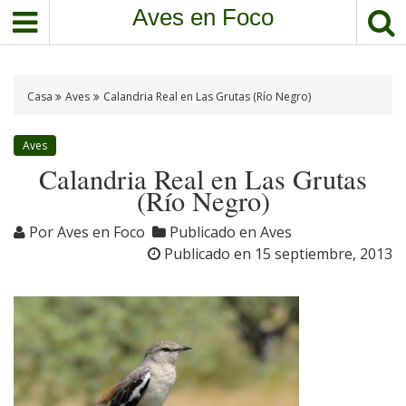
S
Aves en Foco
a
l
t
a
Casa
Aves
Calandria Real en Las Grutas (Río Negro)
r
a
Aves
l
Calandria Real en Las Grutas
c
(Río Negro)
o
n
Por
Aves en Foco
Publicado en
Aves
t
Publicado en
15 septiembre, 2013
e
n
i
d
o