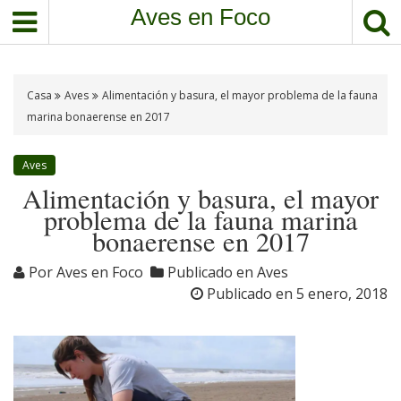
S
Aves en Foco
a
l
t
a
Casa
Aves
Alimentación y basura, el mayor problema de la fauna
r
marina bonaerense en 2017
a
l
Aves
c
Alimentación y basura, el mayor
o
problema de la fauna marina
n
bonaerense en 2017
t
e
Por
Aves en Foco
Publicado en
Aves
n
Publicado en
5 enero, 2018
i
d
o